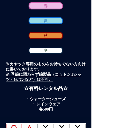
春
夏
秋
冬
※カヤック専用のものをお持ちでない方向け
に書いております。
※ 季節に関わらず綿製品（コットンTシャ
ツ・Gパンなど）は不可。
☆有料レンタル品☆
・ウォーターシューズ
・ レインウェア
​各500円