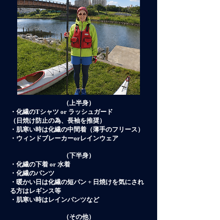
（上半身）
・化繊のTシャツ or ラッシュガード
（日焼け防止の為、長袖を推奨）
・肌寒い時は化繊の中間着（薄手のフリース）
・ウィンドブレーカーorレインウェア
（下半身）
・化繊の下着 or 水着
・化繊のパンツ
・暖かい日は化繊の短パン + 日焼けを気にされ
る方はレギンス等
​・肌寒い時はレインパンツなど
（その他）