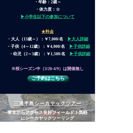
・年齢：2歳～
・体力度：☆
​▶小学生以下の参加について
★料金
・大人（13歳～）：￥7,000/名
▶大人詳細
・子供（4～12歳）：￥4,000/名
▶子供詳細
・幼児（2～3歳）：￥1,500/名
▶子供詳細
​※桜シーズン中（3/20-4/9）は開催無し
ご予約はこちら
​三浦半島シーカヤックツアー
​東京からアクセス良好フィールド！気軽
にシーカヤックツーリング