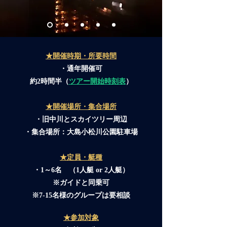
★開催時期・所要時間
・通年開催可
​約2時間半（
ツアー開始時刻表
）
★開催場所・集合場所
・旧中川とスカイツリー周辺
​・集合場所：大島小松川公園駐車場
★定員・艇種
・1～6名 （1人艇 or 2人艇）
※ガイドと同乗可
※7-15名様のグループは要相談
★参加対象