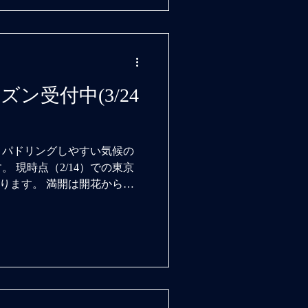
ン受付中(3/24
、パドリングしやすい気候の
 現時点（2/14）での東京
おります。 満開は開花から約
国神社標準木より、やや遅い