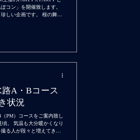
んぽコン」を開催致します。
珍しい企画です。 桜の舞う
作りのお手伝いが出来れば幸
東京水路A・Bコース
き状況
B（PM）コースをご案内致し
見頃。 気温も大分暖かくなり
を撮る人が段々と増えてきま
扇橋閘門へ。 毎年冬季は荒川