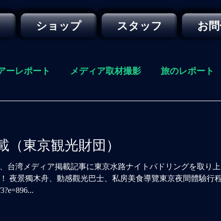
ー
ショップ
スタッフ
お問
アーレポート
メディア取材撮影
旅のレポート
載（東京観光財団）
、台湾メディア掲載記事に東京水路ナイトパドリングを取り上
！ 夜景獨木舟、動感觀光巴士、私房美食導覽東京夜間體驗行程
/3?e=896...