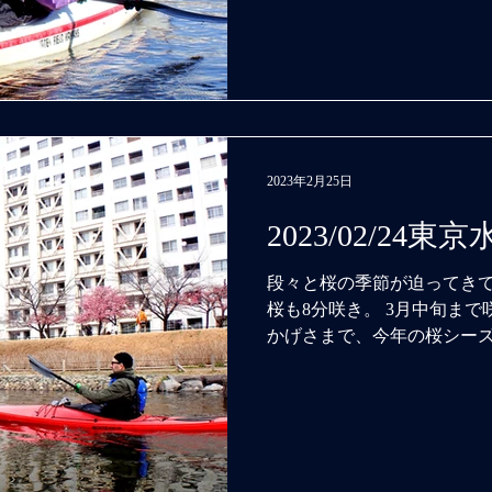
ロックゲートが浚渫工事で
時期は少し遠...
2023年2月25日
2023/02/24
段々と桜の季節が迫ってきて
桜も8分咲き。 3月中旬まで
かげさまで、今年の桜シー
ります。 平日はまだ空いて
ください！...