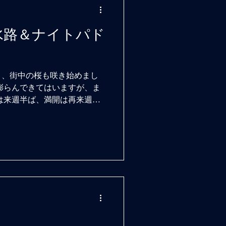
5東京水路＆ナイトパド
り、街中の桜も咲き始めまし
膨らんできてはいますが、ま
は来週半ば、満開は再来週と
河津桜は完全に葉桜で、大寒
始めています。...