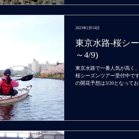
2023年2月14日
東京水路-桜シーズ
～4/9)
東京水路で一番人気が高く
桜シーズンツアー受付中です。
の開花予想は3/20となって
一週間後、川沿いの桜は靖
傾向にあります。...