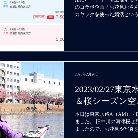
のコラボ企画「お花見おさ
カヤックを使った婚活という
季節に、出会いのきっかけ
いです。...
2023年2月28日
2023/02/27
＆桜シーズン空
本日は東京水路A（AM）・
ました。 旧中川の河津桜は
ましたので、お花見や写真
した。 午後はリクエストで