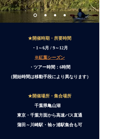
★開催時期・所要時間​
・1～6月 / 9～12月
※紅葉シーズン
・ツアー時間：6時
間
（開始時間は移動手段により異なります）
★開催場所・集合場所
千葉県亀山湖
東京・千葉方面から高速バス直通
蒲田～​川崎駅・袖ヶ浦駅集合も可