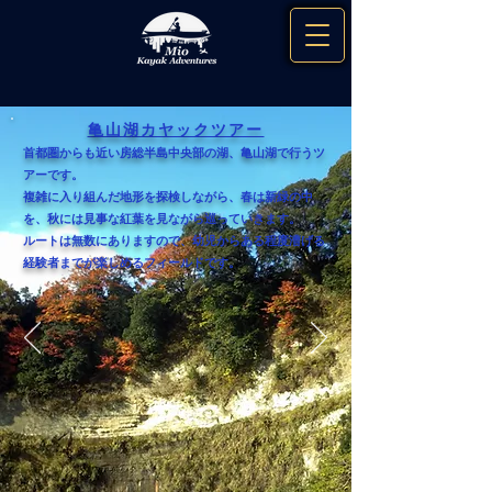
亀山湖カヤックツアー
首都圏からも近い房総半島中央部の湖、亀山湖で行うツ
アーです。
複雑に入り組んだ地形を探検しながら、春は新緑の中
を、秋には見事な紅葉を見ながら巡っていきます。
ルートは無数にありますので、幼児からある程度漕げる
経験者までが楽しめるフィールドです。