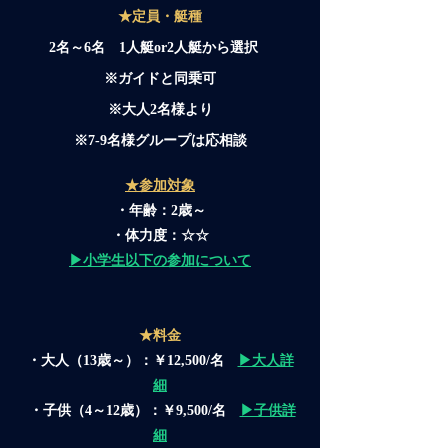
★定員・艇種
2名～6名 1人艇or2人艇から選択
※ガイドと同乗可
※大人2名様より
※7-9名様グループは応相談
★参加対象
・年齢：2歳～​
・体力度：☆☆
​▶小学生以下の参加について
★料金
・大人（13歳～）：￥12,500/名
▶大人詳
細
・子供（4～12歳）：￥9,500/名
▶子供詳
細