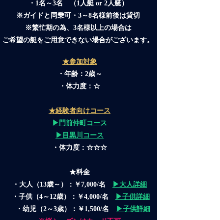
・1名～3名 （1人艇 or 2人艇）
※ガイドと同乗可・3～8名様前後は貸切
※繁忙期の為、3名様以上の場合は
ご希望の艇をご用意できない場合がございます。
★参加対象
・年齢：2歳～
・体力度：☆
★経験者向けコース
▶門前仲町コース
▶目黒川コース
・体力度：☆☆☆
★料金
・大人（13歳～）：￥7,000/名
▶大人詳細
・子供（4～12歳）：￥4,000/名
▶子供詳細
・幼児（2～3歳）：￥1,500/名
▶子供詳細