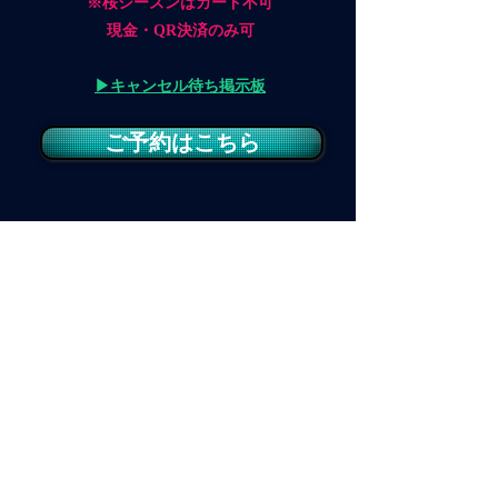
※桜シーズンはカード不可
現金・QR決済のみ可
▶キャンセル待ち掲示板
ご予約はこちら
​三浦半島シーカヤックツアー
​東京からアクセス良好フィールド！気軽
にシーカヤックツーリング
Mio カヤックアドベンチャーズ
〒152-0034