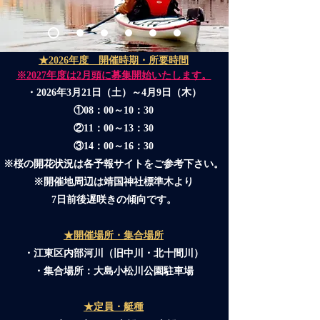
★2026年度 開催時期・所要時間
​※2027年度は2月頭に募集開始いたします。
・2026年3月21日（土）～4月9日（木）
①08：00～10：30
②11：00～13：30
③14：00～16：30
※桜の開花状況は各予報サイトをご参考下さい。
※開催地周辺は靖国神社標準木より
7日前後遅咲きの傾向です。
★開催場所・集合場所
・江東区内部河川（旧中川・北十間川）
・集合場所：大島小松川公園駐車場
★定員・艇種