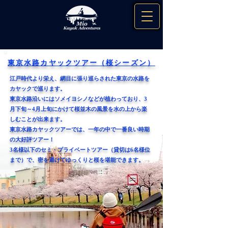
​東京水路カヤックツアー（桜シーズン）
江戸時代より栄え、網目に張り巡らされた東京の水路を
カヤックで巡ります。
東京水路沿いにはソメイヨシノなどが植わっており、3
月下旬～4月上旬にかけて桜並木の風景を水の上から楽
しむことが出来ます。
東京水路カヤックツアーでは、一年の中で一番良い時期
の大好評ツアー！
3名様以下のセミ・プライベートツアー（貸切は6名様位
まで）で、密を避けてゆっくりと桜を堪能できます。