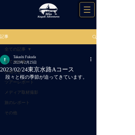
記事
全ての記事
Takashi Fukuda
全ての記事
2023年2月25日
2023/02/24東京水路Aコース
お知らせ
段々と桜の季節が迫ってきています。
ツアーレポート
メディア取材撮影
旅のレポート
その他