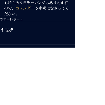
も時々あり再チャレンジもありえます
ので、
カレンダー
 を参考になさってく
ださい。
ツアーレポート
コメント
コメントを追加…
Mio カヤックアドベンチャーズ
〒152-0034