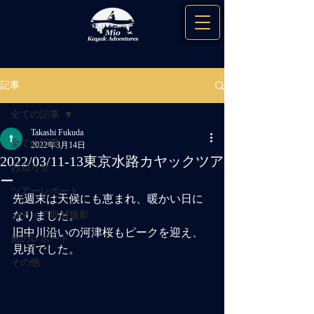
記事
全ての記事
Takashi Fukuda
全ての記事
2022年3月14日
2022/03/11-13東京水路カヤックツア
お知らせ
ー
ツアーレポート
先週末は天候にも恵まれ、暖かい日に
メディア取材撮影
なりました。
旧中川沿いの河津桜もピークを迎え、
旅のレポート
見頃でした。
その他