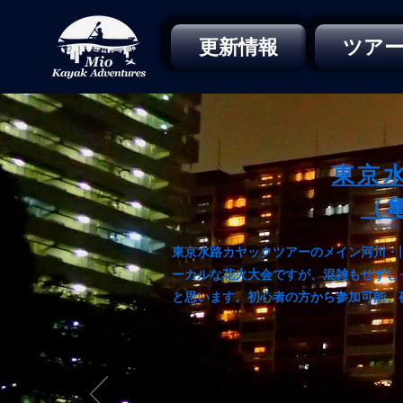
更新情報
ツア
東京
（
東京水路カヤックツアーのメイン河川・
ーカルな花火大会ですが、混雑もせずし
と思います。
初心者の方から参加可能、