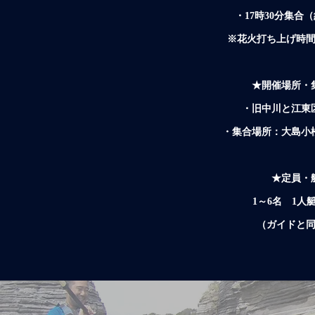
・17時30分集合
※花火打ち上げ時間は
★開催場所・
・旧中川と江東
​・集合場所：大島小
★定員・
1～6名 1人艇
（ガイドと同