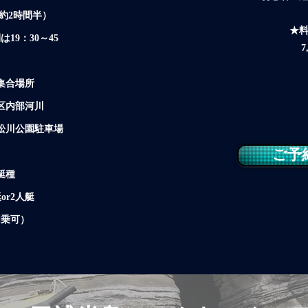
（約2時間半）
★
19：30～45
7
集合場所
区内部河川
松川公園駐車場
ご予
艇種
or2人艇
乗可）​