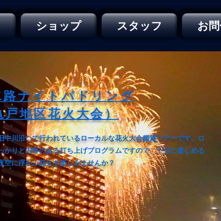
ー
ショップ
スタッフ
お問
水路ナイトパドリング
亀戸地区花火大会）
旧中川沿いで行われているローカルな花火大会鑑賞ツアーです。
ロ
っかりと内容のある打ち上げプログラムですので、十分に楽しめる
夜空に浮かぶ花火を楽しみませんか？​