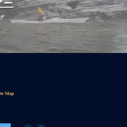
アー
グ
e Map