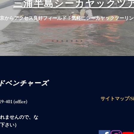
​三浦半島シーカヤックツ
東京からアクセス良好フィールド！気軽にシーカヤックツーリン
アドベンチャーズ
サイトマップ/Sit
1 (office)
られませんので、な
下さい）