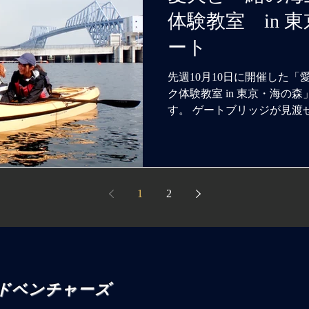
体験教室 in 
ート
先週10月10日に開催した
ク体験教室 in 東京・海の
す。 ゲートブリッジが見渡
上競技場にて、「ＮＰＯ法
主催の愛犬とシーカヤック
た。...
1
2
アドベンチャーズ