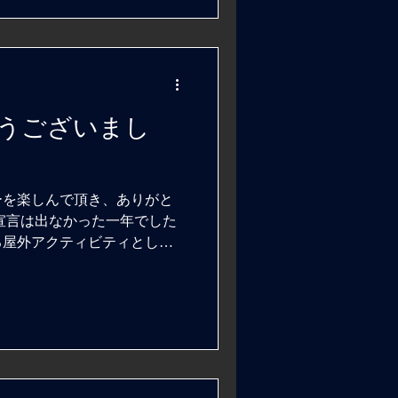
とうございまし
アーを楽しんで頂き、ありがと
宣言は出なかった一年でした
る屋外アクティビティとして
。 1月は私福田がコロナに罹
つ閑散期で中止がほとんど無