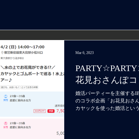
Mar 6, 2023
PARTY☆PAR
花見おさんぽコ
婚活パーティーを主催するIBJ
のコラボ企画「お花見おさ
カヤックを使った婚活という
季節に、出会いのきっかけ
いです。...