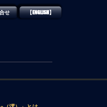
合せ
【ENGLISH】
io（澪）」とは