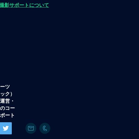
材撮影サポートについて
ーツ
ック）
運営・
のコー
ポート