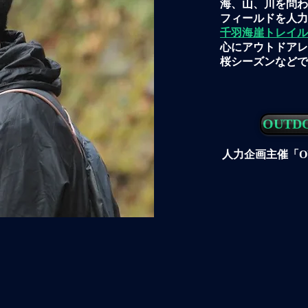
海、山、川を問わ
フィールドを人力
千羽海崖トレイル
心にアウトドアレ
​桜シーズンなど
OUTDO
人力企画主催「OUT