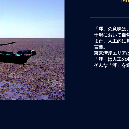
「澪」の意味は
干潟において自
また、人工的に
言葉。
東京湾岸エリア
「澪」は人工の
そんな
​「澪」