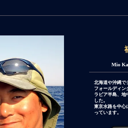
​Mio K
北海道や沖縄で
フォールディン
ラビア半島、地中
した。
東京水路を中心
っています。