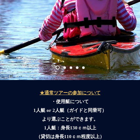
★通常ツアーの参加について
・使用艇について
1人艇 or 2人艇（ガイドと同乗可）
より選ぶことができます。
1人艇：​身長130ｃｍ以上
​（貸切は身長110ｃｍ程度以上）