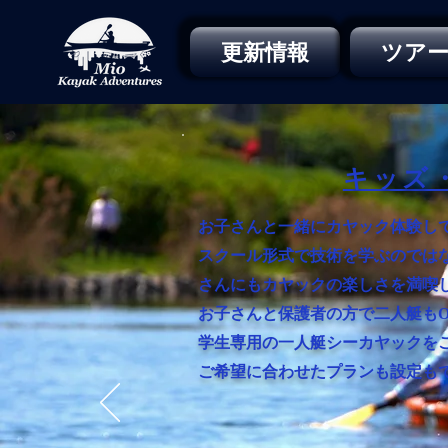
更新情報
ツア
キッズ
お子さんと一緒にカヤック体験し
スクール形式で技術
を学ぶのでは
さんにもカヤックの楽しさを満喫
お子さんと保護者の方で二人艇も
学生専用の一人艇
シーカヤックを
ご希望に合わせたプランも設定も