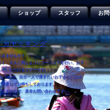
ー
ショップ
スタッフ
お問
・カヤッキング
てみませんか？
なく、大人と同じように
ツーリングを行い、お子
していただけるツアーです。
OKですが、自分一人で漕ぎたいお子さんには小
ご用意してお待ちしております。
できますので、是非お問い合わせ下さい。