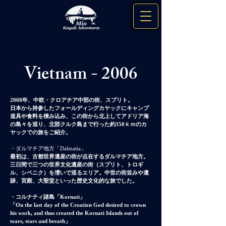
Vietnam - 2006
2008年、中欧・クロアチア中部の街、スプリト。
日本から持参したフォールディングカヤックにキャンプ
道具や食料を積み込み
、この街から北上してアドリア海
の島々を巡り、北部クルク島まで行った約350ｋｍのカ
ヤックでの旅をご紹介。
・ダルマチア地方「Dalmatia」
最初は、古都世界遺産の街が点在するダルマチア地方。
三日間で三つの世界文化遺産の街（スプリト、トロギ
ル、シベニク）を漕いで巡るエリア。
中世の街並みや遺
跡、宮殿、大聖堂といった歴史文化的な旅でした。
・コルナティ諸島「Kornati」
「On the last day of the Creation God desired to crown
his work, and thus created the Kornati Islands out of
tears, stars and breath」