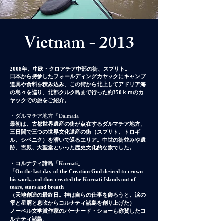
Vietnam - 2013
2008年、中欧・クロアチア中部の街、スプリト。
日本から持参したフォールディングカヤックにキャンプ
道具や食料を積み込み
、この街から北上してアドリア海
の島々を巡り、北部クルク島まで行った約350ｋｍのカ
ヤックでの旅をご紹介。
・ダルマチア地方「Dalmatia」
最初は、古都世界遺産の街が点在するダルマチア地方。
三日間で三つの世界文化遺産の街（スプリト、トロギ
ル、シベニク）を漕いで巡るエリア。
中世の街並みや遺
跡、宮殿、大聖堂といった歴史文化的な旅でした。
・コルナティ諸島「Kornati」
「On the last day of the Creation God desired to crown
his work, and thus created the Kornati Islands out of
tears, stars and breath」
（天地創造の最終日。
神は自らの仕事を飾ろうと、涙の
雫と星屑と息吹からコルナティ諸島を創り上げた）
ノーベル文学賞作家のバーナード・ショーも称賛したコ
ルナティ諸島。