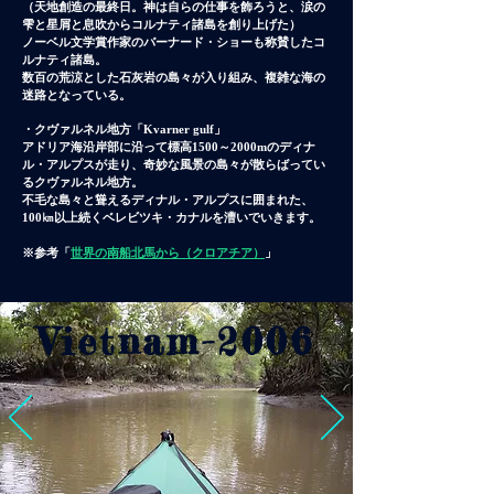
（天地創造の最終日。
神は自らの仕事を飾ろうと、涙の
雫と星屑と息吹からコルナティ諸島を創り上げた）
ノーベル文学賞作家のバーナード・ショーも称賛したコ
ルナティ諸島。
数百の荒涼とした石灰岩の島々が入り組み、複雑な海の
迷路となっている。
・クヴァルネル地方「Kvarner gulf」
アドリア海沿岸部に沿って標高1500～2000mのディナ
ル・アルプスが走り、奇妙な風景の島々が散らばってい
るクヴァルネル地方。
不毛な島々と聳えるディナル・アルプスに囲まれた、
100㎞以上続くベレビツキ・カナルを漕いでいきます。
※参考「
世界の南船北馬から（クロアチア）
」
​Vietnam-2006