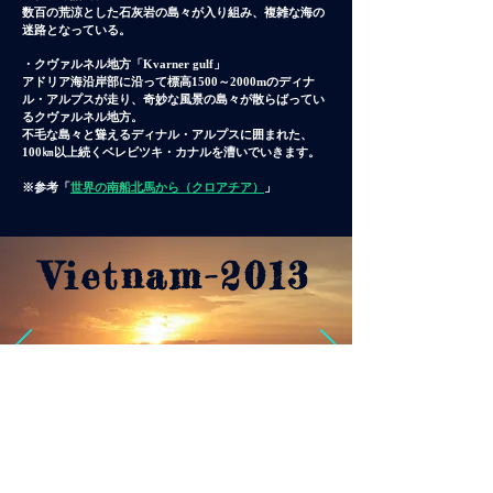
数百の荒涼とした石灰岩の島々が入り組み、複雑な海の
迷路となっている。
・クヴァルネル地方「Kvarner gulf」
アドリア海沿岸部に沿って標高1500～2000mのディナ
ル・アルプスが走り、奇妙な風景の島々が散らばってい
るクヴァルネル地方。
不毛な島々と聳えるディナル・アルプスに囲まれた、
100㎞以上続くベレビツキ・カナルを漕いでいきます。
※参考「
世界の南船北馬から（クロアチア）
」
​Vietnam-2013