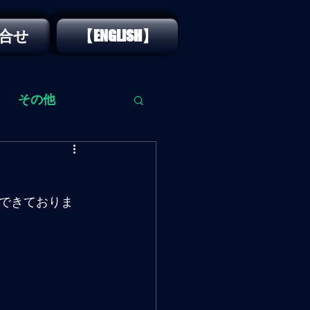
合せ
【ENGLISH】
その他
できておりま