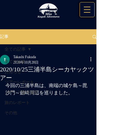
記事
全ての記事
Takashi Fukuda
全ての記事
2020年10月28日
2020/10/25三浦半島シーカヤックツ
お知らせ
アー
ツアーレポート
今回の三浦半島は、南端の城ケ島～毘
メディア取材撮影
沙門～劒崎周辺を巡りました。
旅のレポート
その他