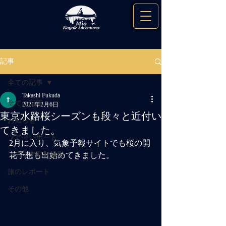
記事
全ての記事
Takashi Fukuda
全ての記事
2021年2月6日
東京水路桜シーズンも段々と近付い
お知らせ
てきました。
ツアーレポート
2月に入り、気象予報サイトでも桜の開
メディア取材撮影
花予想も出始めてきました。
旅のレポート
その他