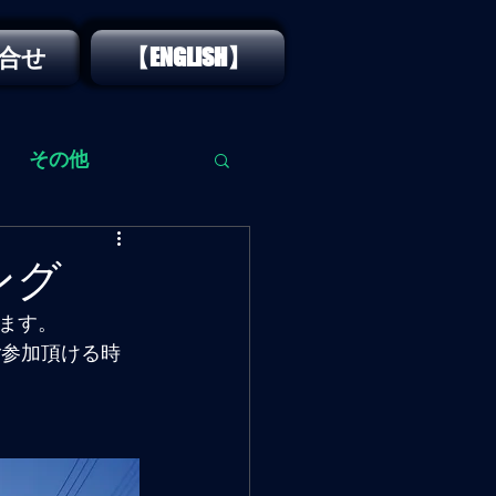
合せ
【ENGLISH】
その他
ング
ります。
ご参加頂ける時